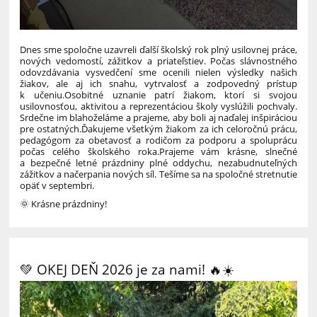
Dnes sme spoločne uzavreli ďalší školský rok plný usilovnej práce,
nových vedomostí, zážitkov a priateľstiev. Počas slávnostného
odovzdávania vysvedčení sme ocenili nielen výsledky našich
žiakov, ale aj ich snahu, vytrvalosť a zodpovedný prístup
k učeniu.
Osobitné uznanie patrí žiakom, ktorí si svojou
usilovnosťou, aktivitou a reprezentáciou školy vyslúžili pochvaly.
Srdečne im blahoželáme a prajeme, aby boli aj naďalej inšpiráciou
pre ostatných.
Ďakujeme všetkým žiakom za ich celoročnú prácu,
pedagógom za obetavosť a rodičom za podporu a spoluprácu
počas celého školského roka.
Prajeme vám krásne, slnečné
a bezpečné letné prázdniny plné oddychu, nezabudnuteľných
zážitkov a načerpania nových síl. Tešíme sa na spoločné stretnutie
opäť v septembri.
🌞 Krásne prázdniny!
💚 OKEJ DEŇ 2026 je za nami! 🔥☀️