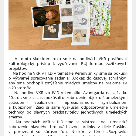
V tomto školskom roku sme na hodinách VKR posilňovali
kulturologický prístup k vyučovaniu RUJ formou zážitkových
projektov.
Na hodine VKR v III.D v tematike Peredvižniky sme sa pokúsili
o výtvarné spracovanie zadania: „Odkaz do časovej schránky“,
aby sme pochopili zmýšľanie mladých umelcov na prelome 19.
a 20.storočia.
Na hodine VKR vo IV.D v tematike Avantgarda na začiatku
20.stor. sme sa zasa pokúšali o zobrazenie objektu 4 umeleckými
spôsobmi- realizmom, impresionizmom, symbolizmom
a kubizmom. Žiaci si sami vyskúšali odpozorované umelecké
techniky od slávnych predstaviteľov jednotlivých umeleckých
smerov.
Na hodinách VKR v II.D sme sa sústredili na umelecké
zobrazenie hlavného hrdinu/ hlavnej hrdinky v diele Puškina
v porovnaní so súčasnosťou. Neskôr, v téme „Rozprávka