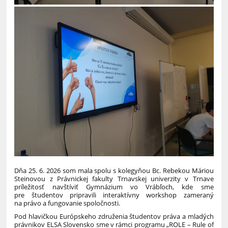
Dňa 25. 6. 2026 som mala spolu s kolegyňou Bc. Rebekou Máriou
Steinovou z Právnickej fakulty Trnavskej univerzity v Trnave
príležitosť navštíviť Gymnázium vo Vrábľoch, kde sme
pre študentov pripravili interaktívny workshop zameraný
na právo a fungovanie spoločnosti.
Pod hlavičkou Európskeho združenia študentov práva a mladých
právnikov ELSA Slovensko sme v rámci programu „ROLE – Rule of