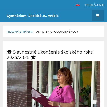
PRIHLÁSENIE
Gymnázium, Školská 26, Vráble
HLAVNÁ STRÁNKA
AKTIVITY A PODUJATIA ŠKOLY
Aktivity
a
🎓 Slávnostné ukončenie školského roka
podujatia
2025/2026 🎓
školy