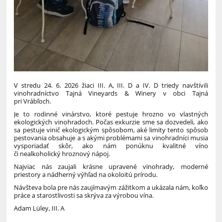
V stredu 24. 6. 2026 žiaci III. A, III. D a IV. D triedy navštívili
vinohradníctvo Tajná Vineyards & Winery v obci Tajná
pri Vrábľoch.
Je to rodinné vinárstvo, ktoré pestuje hrozno vo vlastných
ekologických vinohradoch. Počas exkurzie sme sa dozvedeli, ako
sa pestuje vinič ekologickým spôsobom, aké limity tento spôsob
pestovania obsahuje a s akými problémami sa vinohradníci musia
vysporiadať skôr, ako nám ponúknu kvalitné víno
či nealkoholický hroznový nápoj.
Najviac nás zaujali krásne upravené vinohrady, moderné
priestory a nádherný výhľad na okoloitú prírodu.
Návšteva bola pre nás zaujímavým zážitkom a ukázala nám, koľko
práce a starostlivosti sa skrýva za výrobou vína.
Adam Lüley, III. A