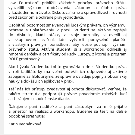
Law Education“ priblížili základné princípy právneho štátu,
vysvetlili význam dodržiavania zákonov a úlohu práva
v každodennom živote. Diskutovali sme o spravodlivosti, rovnosti
pred zákonom a ochrane práv jednotlivca.
Osobitnú pozornosť sme venovali ľudským právam, ich významu,
ochrane a uplatňovaniu v praxi. Študenti sa aktívne zapájali
do diskusie, kládli otázky a svoje poznatky si overili aj
v skupinovom cvičení, kde vytvorili pomyselnú planétu
s vlastným právnym poriadkom, aby lepšie pochopili význam
právneho štátu. Aktívni študenti si z workshopu odniesli aj
hmotné darčeky a certifikáty od Rady Európy, z ktorej je program
ROLE grantovaný.
Ako bývalú študentku tohto gymnázia a dnes študentku práva
v roli facilitátorky ma veľmi potešili ich odpovede aj aktívne
zapájanie sa. Bolo zrejmé, že správne ovládajú pojmy z občianskej
náuky a dokážu ich aplikovať v praxi.
Teší nás ich prístup, zvedavosť aj ochota diskutovať. Veríme, že
takéto stretnutia podporujú právne povedomie mladých ľudí
a ich záujem o spoločenské dianie.
Ďakujeme pani riaditeľke a pani zástupkyni za milé prijatie
a priestor na realizáciu workshopu. Budeme sa tešiť na ďalšie
podobné stretnutia!
Karin Bednáriková