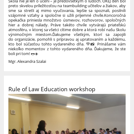
Škola nie je len o učení – je predovšetkým o ľuďoch. OKEJ deň bol
preto skvelou príležitosťou na teambuilding učiteľov a žiakov, aby
sme sa stretli aj mimo vyučovania, lepšie sa spoznali, posilnili
vzájomné vzťahy a spoločne si užili príjemné chvíle.
Koncoročná
opekačka priniesla množstvo úsmevov, rozhovorov, spoločných
hier a dobrej nálady. Práve takéto chvíle vytvárajú priateľskú
atmosféru, v ktorej sa všetci cítime dobre a ktorá robí našu školu
výnimočným miestom.
Ďakujeme všetkým, ktorí sa zapojili
do organizácie, pomohli s prípravou aj upratovaním a každému,
kto bol súčasťou tohto vydareného dňa. 💚
📸 Prinášame vám
niekoľko momentov z tohto vydareného dňa. Ďakujeme, že ste
boli pri tom! 🌭☀️
Mgr. Alexandra Szalai
Rule of Law Education workshop