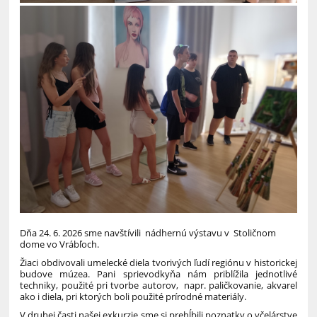
Dňa 24. 6. 2026 sme navštívili nádhernú výstavu v Stoličnom
dome vo Vrábľoch.
Žiaci obdivovali umelecké diela tvorivých ľudí regiónu v historickej
budove múzea. Pani sprievodkyňa nám priblížila jednotlivé
techniky, použité pri tvorbe autorov, napr. paličkovanie, akvarel
ako i diela, pri ktorých boli použité prírodné materiály.
V druhej časti našej exkurzie sme si prehĺbili poznatky o včelárstve