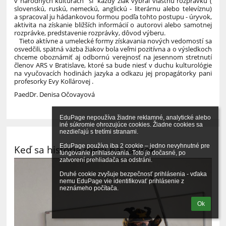
v národných kultúrach“ si každý žiak vybral vlastnú rozprávku (
slovenskú, ruskú, nemeckú, anglickú - literárnu alebo televíznu)
a spracoval ju hádankovou formou podľa tohto postupu - úryvok,
aktivita na získanie bližších informácií o autorovi alebo samotnej
rozprávke, predstavenie rozprávky, dôvod výberu.
Tieto aktívne a umelecké formy získavania nových vedomostí sa
osvedčili, spätná väzba žiakov bola veľmi pozitívna a o výsledkoch
chceme oboznámiť aj odbornú verejnosť na jesennom stretnutí
členov ARS v Bratislave, ktoré sa bude niesť v duchu kulturológie
na vyučovacích hodinách jazyka a odkazu jej propagátorky pani
profesorky Evy Kollárovej .
PaedDr. Denisa Očovayová
EduPage nepoužíva žiadne reklamné, analytické alebo 
iné súkromie ohrozujúce cookies. Žiadne cookies sa 
nezdieľajú s tretími stranami.

EduPage používa iba 2 cookie – jedno nevyhnutné pre 
Keď sa história mení na zážitok
fungovanie prihlasovania. Toto je dočasné, po 
zatvorení prehliadača sa odstráni.

Druhé cookie zvyšuje bezpečnosť prihlásenia - vďaka 
nemu EduPage vie identifikovať prihlásenie z 
neznámeho počítača.
Ok