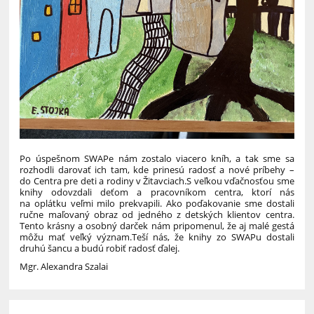
Po úspešnom SWAPe nám zostalo viacero kníh, a tak sme sa
rozhodli darovať ich tam, kde prinesú radosť a nové príbehy –
do Centra pre deti a rodiny v Žitavciach.S veľkou vďačnosťou sme
knihy odovzdali deťom a pracovníkom centra, ktorí nás
na oplátku veľmi milo prekvapili. Ako poďakovanie sme dostali
ručne maľovaný obraz od jedného z detských klientov centra.
Tento krásny a osobný darček nám pripomenul, že aj malé gestá
môžu mať veľký význam.Teší nás, že knihy zo SWAPu dostali
druhú šancu a budú robiť radosť ďalej.
Mgr. Alexandra Szalai