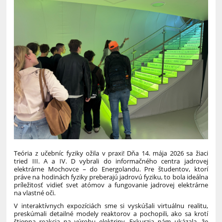
Teória z učebníc fyziky ožila v praxi! Dňa 14. mája 2026 sa žiaci
tried III. A a IV. D vybrali do informačného centra jadrovej
elektrárne Mochovce – do Energolandu. Pre študentov, ktorí
práve na hodinách fyziky preberajú jadrovú fyziku, to bola ideálna
príležitosť vidieť svet atómov a fungovanie jadrovej elektrárne
na vlastné oči.
V interaktívnych expozíciách sme si vyskúšali virtuálnu realitu,
preskúmali detailné modely reaktorov a pochopili, ako sa krotí
štiepna reakcia na výrobu elektriny. Exkurzia nám ukázala, že