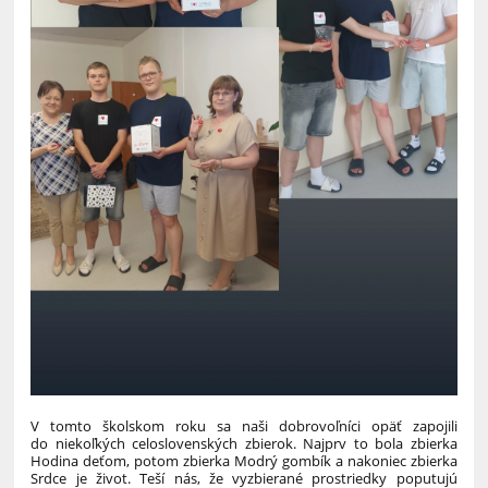
V tomto školskom roku sa naši dobrovoľníci opäť zapojili
do niekoľkých celoslovenských zbierok. Najprv to bola zbierka
Hodina deťom, potom zbierka Modrý gombík a nakoniec zbierka
Srdce je život. Teší nás, že vyzbierané prostriedky poputujú