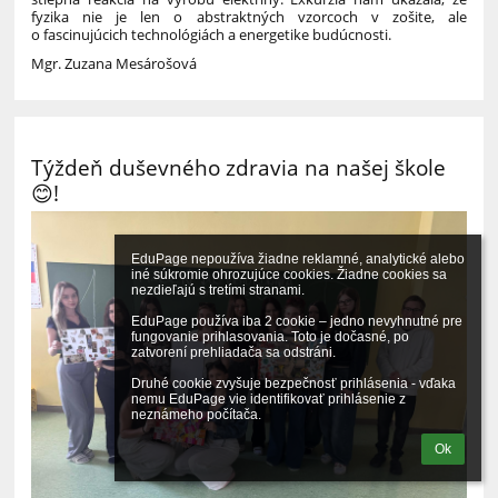
fyzika nie je len o abstraktných vzorcoch v zošite, ale
o fascinujúcich technológiách a energetike budúcnosti.
Mgr. Zuzana Mesárošová
Týždeň duševného zdravia na našej škole
😊!
EduPage nepoužíva žiadne reklamné, analytické alebo 
iné súkromie ohrozujúce cookies. Žiadne cookies sa 
nezdieľajú s tretími stranami.

EduPage používa iba 2 cookie – jedno nevyhnutné pre 
fungovanie prihlasovania. Toto je dočasné, po 
zatvorení prehliadača sa odstráni.

Druhé cookie zvyšuje bezpečnosť prihlásenia - vďaka 
nemu EduPage vie identifikovať prihlásenie z 
neznámeho počítača.
Ok