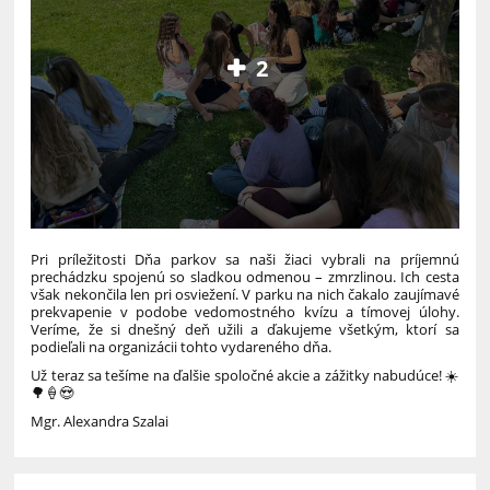
2
Pri príležitosti Dňa parkov sa naši žiaci vybrali na príjemnú
prechádzku spojenú so sladkou odmenou – zmrzlinou. Ich cesta
však nekončila len pri osviežení. V parku na nich čakalo zaujímavé
prekvapenie v podobe vedomostného kvízu a tímovej úlohy.
Veríme, že si dnešný deň užili a ďakujeme všetkým, ktorí sa
podieľali na organizácii tohto vydareného dňa.
Už teraz sa tešíme na ďalšie spoločné akcie a zážitky nabudúce! ☀️
🌳🍦😍
Mgr. Alexandra Szalai