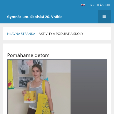
PRIHLÁSENIE
Gymnázium, Školská 26, Vráble
HLAVNÁ STRÁNKA
AKTIVITY A PODUJATIA ŠKOLY
Aktivity
a
Pomáhame deťom
podujatia
školy