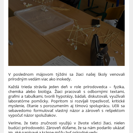
V poslednom májovom týždni sa žiaci našej školy venovali
prírodným vedám viac ako inokedy.
Každá trieda strávila jeden deň v role prírodovedca – fyzika,
chemika alebo biológa. Žiaci pracovali s odbornými textami,
grafmi a tabuľkami, tvorili hypotézy, bádali, diskutovali, využívali
laboratórne pomôcky. Popritom si rozvíjali trpezlivosť, kritické
myslenie, čítanie s porozumením aj tímovú spoluprácu. Učili sa
sebavedomo formulovať vlastný názor a zároveň s rešpektom
vypočuť názor spolužiakov.
Veríme, že tieto zručnosti využijú v živote všetci žiaci, nielen
budúci prírodovedci. Zároveň dúfame, že sa nám podarilo ukázať
im, aké napínavé a krásne môžu byť prírodné vedy.