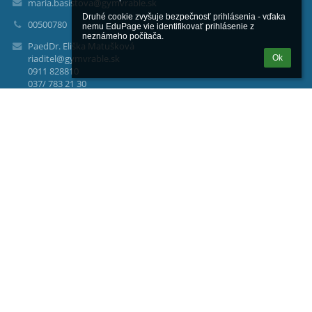
maria.basistova@gymvrable.sk
Druhé cookie zvyšuje bezpečnosť prihlásenia - vďaka 
00500780
nemu EduPage vie identifikovať prihlásenie z 
neznámeho počítača.
PaedDr. Eliška Matušková
riaditel@gymvrable.sk
Ok
0911 828810
037/ 783 21 30
Bc. Helena Levická
sekretariat@gymvrable.sk
037/ 783 21 29
Prihlásenie
Prihlásiť sa cez EduPage účet
Neviem prihlasovacie meno alebo heslo
Bezbariérová verzia
Powered by
aSc EduPage