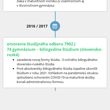
žiaka v maturitnom ročníku (v osemročnom aj
v štvorročnom gymnáziu)
2016 / 2017
otvorenie študijného odboru 7902 J
74 gymnázium – bilingválne štúdium (slovensko-
ruské)
zavedenie novej formy štúdia - 5-ročného bilingválneho
slovensko-ruského štúdia
Prvé absolventky bilingválneho štúdia úspešne ukončili
štúdium v roku 2021. Vzhľadom na pandemickú situáciu
spôsobenú ochorením COVID-19 sa maturitné skúšky
konali administratívnou formou.