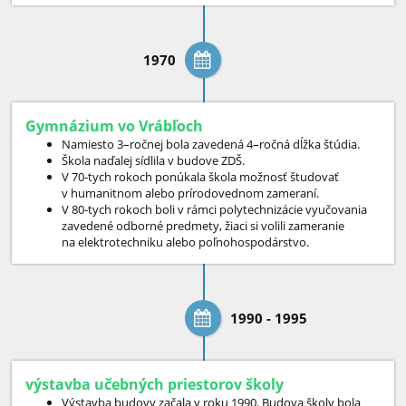
1970
Gymnázium vo Vrábľoch
Namiesto 3–ročnej bola zavedená 4–ročná dĺžka štúdia.
Škola naďalej sídlila v budove ZDŠ.
V 70-tych rokoch ponúkala škola možnosť študovať
v humanitnom alebo prírodovednom zameraní.
V 80-tych rokoch boli v rámci polytechnizácie vyučovania
zavedené odborné predmety, žiaci si volili zameranie
na elektrotechniku alebo poľnohospodárstvo.
1990 - 1995
výstavba učebných priestorov školy
Výstavba budovy začala v roku 1990. Budova školy bola