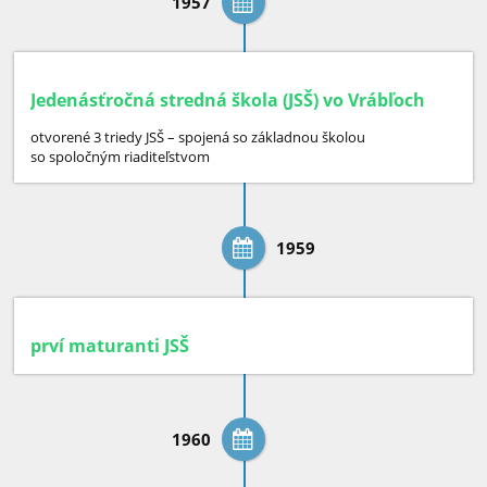
1957
Jedenásťročná stredná škola (JSŠ) vo Vrábľoch
otvorené 3 triedy JSŠ – spojená so základnou školou
so spoločným riaditeľstvom
1959
prví maturanti JSŠ
1960