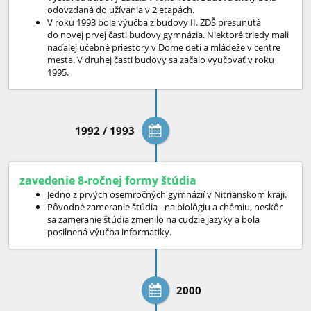
odovzdaná do užívania v 2 etapách.
V roku 1993 bola výučba z budovy II. ZDŠ presunutá
do novej prvej časti budovy gymnázia. Niektoré triedy mali
naďalej učebné priestory v Dome detí a mládeže v centre
mesta. V druhej časti budovy sa začalo vyučovať v roku
1995.
1992 / 1993
zavedenie 8-ročnej formy štúdia
Jedno z prvých osemročných gymnázií v Nitrianskom kraji.
Pôvodné zameranie štúdia - na biológiu a chémiu, neskôr
sa zameranie štúdia zmenilo na cudzie jazyky a bola
posilnená výučba informatiky.
2000