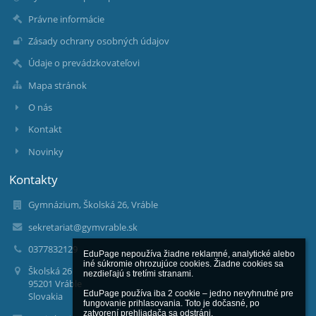
Právne informácie
Zásady ochrany osobných údajov
Údaje o prevádzkovateľovi
Mapa stránok
O nás
Kontakt
Novinky
Kontakty
Gymnázium, Školská 26, Vráble
sekretariat@gymvrable.sk
0377832129
EduPage nepoužíva žiadne reklamné, analytické alebo 
iné súkromie ohrozujúce cookies. Žiadne cookies sa 
Školská 26
nezdieľajú s tretími stranami.

95201 Vráble
EduPage používa iba 2 cookie – jedno nevyhnutné pre 
Slovakia
fungovanie prihlasovania. Toto je dočasné, po 
zatvorení prehliadača sa odstráni.
