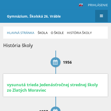
PRIHLÁSENIE
Gymnázium, Školská 26, Vráble
HLAVNÁ STRÁNKA
ŠKOLA
O ŠKOLE
HISTÓRIA ŠKOLY
História
História školy
školy
1956
vysunutá trieda Jedenásťročnej strednej školy
zo Zlatých Moraviec