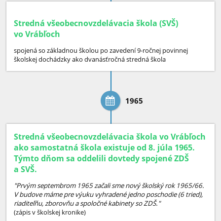
Stredná všeobecnovzdelávacia škola (SVŠ)
vo Vrábľoch
spojená so základnou školou po zavedení 9-ročnej povinnej
školskej dochádzky ako dvanásťročná stredná škola
1965
Stredná všeobecnovzdelávacia škola vo Vrábľoch
ako samostatná škola existuje od 8. júla 1965.
Týmto dňom sa oddelili dovtedy spojené ZDŠ
a SVŠ.
"Prvým septembrom 1965 začali sme nový školský rok 1965/66.
V budove máme pre výuku vyhradené jedno poschodie (6 tried),
riaditeľňu, zborovňu a spoločné kabinety so ZDŠ."
(zápis v školskej kronike)