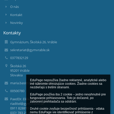
O nás
Kontakt
Novinky
Kontakty
Gymnázium, Školská 26, Vráble
sekretariat@gymvrable.sk
0377832129
Školská 26
95201 Vráble
Slovakia
EduPage nepoužíva žiadne reklamné, analytické alebo 
maria.basistova@gymvrable.sk
iné súkromie ohrozujúce cookies. Žiadne cookies sa 
nezdieľajú s tretími stranami.

00500780
EduPage používa iba 2 cookie – jedno nevyhnutné pre 
fungovanie prihlasovania. Toto je dočasné, po 
PaedDr. Eliška Matušková
zatvorení prehliadača sa odstráni.

riaditel@gymvrable.sk
0911 828810
Druhé cookie zvyšuje bezpečnosť prihlásenia - vďaka 
037/ 783 21 30
nemu EduPage vie identifikovať prihlásenie z 