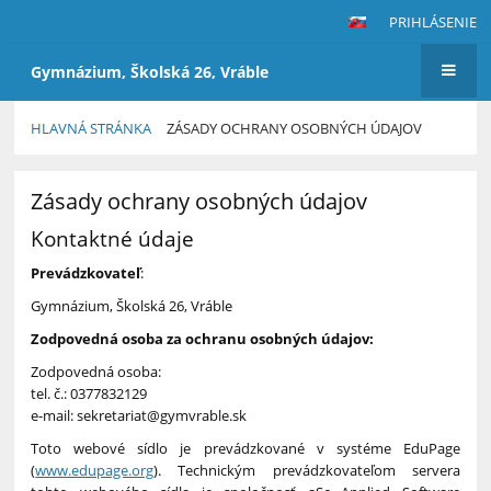
PRIHLÁSENIE
Gymnázium, Školská 26, Vráble
HLAVNÁ STRÁNKA
ZÁSADY OCHRANY OSOBNÝCH ÚDAJOV
Zásady
Zásady ochrany osobných údajov
ochrany
osobných
Kontaktné údaje
údajov
Prevádzkovateľ
:
Gymnázium, Školská 26, Vráble
Zodpovedná osoba za ochranu osobných údajov:
Zodpovedná osoba:
tel. č.: 0377832129
e-mail: sekretariat@gymvrable.sk
Toto webové sídlo je prevádzkované v systéme EduPage
(
www.edupage.org
). Technickým prevádzkovateľom servera