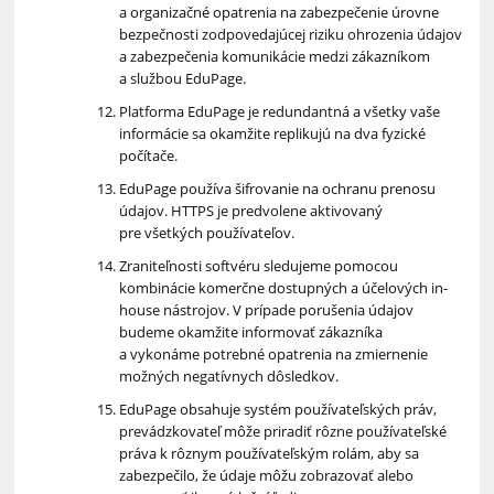
a organizačné opatrenia na zabezpečenie úrovne
bezpečnosti zodpovedajúcej riziku ohrozenia údajov
a zabezpečenia komunikácie medzi zákazníkom
a službou EduPage.
Platforma EduPage je redundantná a všetky vaše
informácie sa okamžite replikujú na dva fyzické
počítače.
EduPage používa šifrovanie na ochranu prenosu
údajov. HTTPS je predvolene aktivovaný
pre všetkých používateľov.
Zraniteľnosti softvéru sledujeme pomocou
kombinácie komerčne dostupných a účelových in-
house nástrojov. V prípade porušenia údajov
budeme okamžite informovať zákazníka
a vykonáme potrebné opatrenia na zmiernenie
možných negatívnych dôsledkov.
EduPage obsahuje systém používateľských práv,
prevádzkovateľ môže priradiť rôzne používateľské
práva k rôznym používateľským rolám, aby sa
zabezpečilo, že údaje môžu zobrazovať alebo