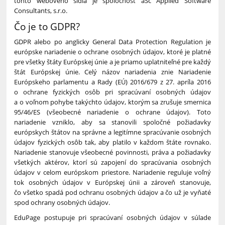
tohto webového sídla je spoločnosť aSc Applied Software
Consultants, s.r.o.
Čo je to GDPR?
GDPR alebo po anglicky General Data Protection Regulation je
európske nariadenie o ochrane osobných údajov, ktoré je platné
pre všetky štáty Európskej únie a je priamo uplatniteľné pre každý
štát Európskej únie. Celý názov nariadenia znie Nariadenie
Európskeho parlamentu a Rady (EÚ) 2016/679 z 27. apríla 2016
o ochrane fyzických osôb pri spracúvaní osobných údajov
a o voľnom pohybe takýchto údajov, ktorým sa zrušuje smernica
95/46/ES (všeobecné nariadenie o ochrane údajov). Toto
nariadenie vzniklo, aby sa stanovili spoločné požiadavky
európskych štátov na správne a legitímne spracúvanie osobných
údajov fyzických osôb tak, aby platilo v každom štáte rovnako.
Nariadenie stanovuje všeobecné povinnosti, práva a požiadavky
všetkých aktérov, ktorí sú zapojení do spracúvania osobných
údajov v celom európskom priestore. Nariadenie reguluje voľný
tok osobných údajov v Európskej únii a zároveň stanovuje,
čo všetko spadá pod ochranu osobných údajov a čo už je vyňaté
spod ochrany osobných údajov.
EduPage postupuje pri spracúvaní osobných údajov v súlade