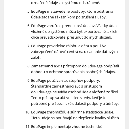
označené údaje zo systému odstránené.
EduPage má zavedené postupy, ktoré odstránia
údaje zadané zákazníkom po zrušení služby.
EduPage zaručuje prenosnosť údajov. Všetky údaje
vložené do systému môžu byť exportované, ak ich
chce prevádzkovateľ presunúť do iných služieb.
EduPage pravidelne zálohuje dáta a používa
zabezpečené dátové centrá na ukladanie dátových
záloh.
Zamestnanci aSc s prístupom do EduPage podpísali
dohodu o ochrane spracúvania osobných údajov.
EduPage používa viac stupňov podpory.
Štandardne zamestnanci aSc s prístupom
do EduPage neuvidia osobné údaje vložené zo škôl.
Tento prístup sa aktivuje len vtedy, keď je to
potrebné pre špecifické udalosti podpory a údržby.
EduPage zhromažďuje súhrnné štatistické údaje.
Tieto údaje sa používajú na zlepšenie kvality služieb.
EduPage implementuje vhodné technické