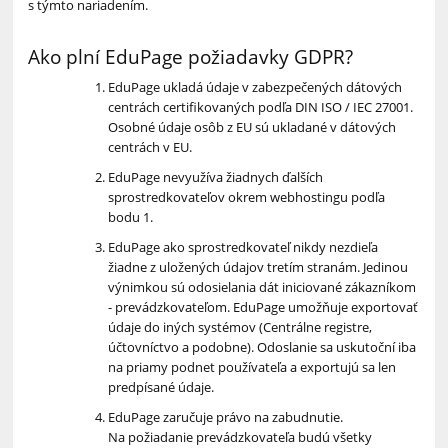
s týmto nariadením.
Ako plní EduPage požiadavky GDPR?
EduPage ukladá údaje v zabezpečených dátových
centrách certifikovaných podľa DIN ISO / IEC 27001.
Osobné údaje osôb z EU sú ukladané v dátových
centrách v EU.
EduPage nevyužíva žiadnych ďalších
sprostredkovateľov okrem webhostingu podľa
bodu 1.
EduPage ako sprostredkovateľ nikdy nezdieľa
žiadne z uložených údajov tretím stranám. Jedinou
výnimkou sú odosielania dát iniciované zákazníkom
- prevádzkovateľom. EduPage umožňuje exportovať
údaje do iných systémov (Centrálne registre,
účtovníctvo a podobne). Odoslanie sa uskutoční iba
na priamy podnet používateľa a exportujú sa len
predpísané údaje.
EduPage zaručuje právo na zabudnutie.
Na požiadanie prevádzkovateľa budú všetky