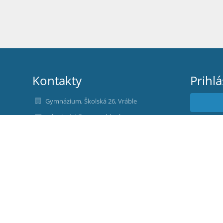
Kontakty
Prihl
Gymnázium, Školská 26, Vráble
sekretariat@gymvrable.sk
Nev
0377832129
Školská 26
95201 Vráble
Slovakia
maria.basistova@gymvrable.sk
00500780
PaedDr. Eliška Matušková
riaditel@gymvrable.sk