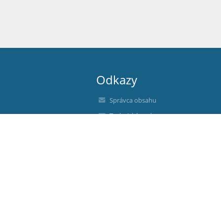
Odkazy
Správca obsahu
Technická podpora
Vyhlásenie o prístupnosti
Právne informácie
Zásady ochrany osobných údajov
Údaje o prevádzkovateľovi
Mapa stránok
O nás