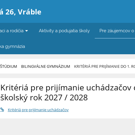
 26, Vráble
aci a rodičia
Aktivity a podujatia školy
Pre záujemcov o
ka gymnázia
 ŠTÚDIUM
BILINGVÁLNE GYMNÁZIUM
KRITÉRIÁ PRE PRIJÍMANIE DO 1.
Kritériá pre prijímanie uchádzačov 
školský rok 2027 / 2028
Kritériá pre prijímanie uchádzačov