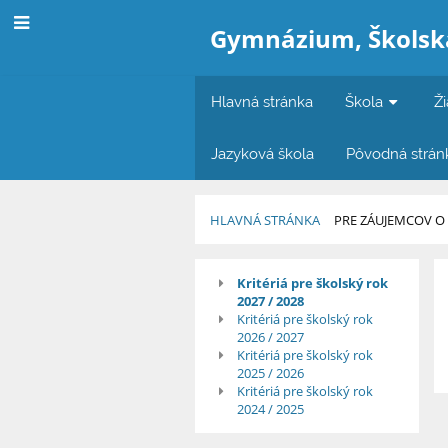
Gymnázium, Školská
Hlavná stránka
Škola
Ži
Jazyková škola
Pôvodná strán
HLAVNÁ STRÁNKA
PRE ZÁUJEMCOV O
Kritériá
Kritériá pre školský rok
2027 / 2028
pre
Kritériá pre školský rok
2026 / 2027
prijímanie
Kritériá pre školský rok
2025 / 2026
do
Kritériá pre školský rok
2024 / 2025
1.