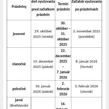
deň
vyučovania
Začiatok
vyučovania
Termín
Prázdniny
pred
začiatkom
prázdnin
po
prázdninách
prázdnin
30.
október –
29. október
3. november 2025
jesenné
31.
2025 (streda)
(pondelok)
október
2025
22.
december
19. december
2025
8. január 2026
vianočné
2025 (piatok)
–
(štvrtok)
7. január
2026
2.
30. január
3. február 2026
polročné
februrár
2026 (piatok)
(utorok)
2026
jarné
16.
(Bratislavský