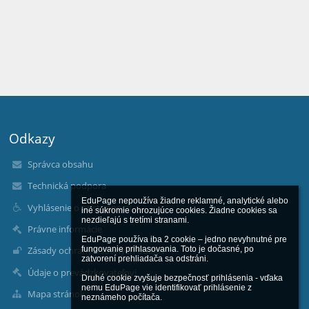
Odkazy
Správca obsahu
Technická podpora
EduPage nepoužíva žiadne reklamné, analytické alebo 
Vyhlásenie o prístupnosti
iné súkromie ohrozujúce cookies. Žiadne cookies sa 
nezdieľajú s tretími stranami.

Právne informácie
EduPage používa iba 2 cookie – jedno nevyhnutné pre 
fungovanie prihlasovania. Toto je dočasné, po 
Zásady ochrany osobných údajov
zatvorení prehliadača sa odstráni.

Údaje o prevádzkovateľovi
Druhé cookie zvyšuje bezpečnosť prihlásenia - vďaka 
nemu EduPage vie identifikovať prihlásenie z 
Mapa stránok
neznámeho počítača.