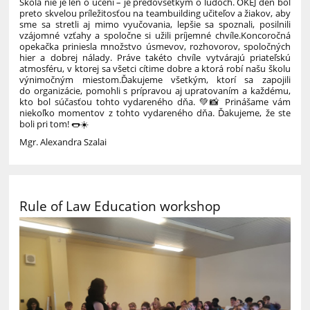
Škola nie je len o učení – je predovšetkým o ľuďoch. OKEJ deň bol
preto skvelou príležitosťou na teambuilding učiteľov a žiakov, aby
sme sa stretli aj mimo vyučovania, lepšie sa spoznali, posilnili
vzájomné vzťahy a spoločne si užili príjemné chvíle.
Koncoročná
opekačka priniesla množstvo úsmevov, rozhovorov, spoločných
hier a dobrej nálady. Práve takéto chvíle vytvárajú priateľskú
atmosféru, v ktorej sa všetci cítime dobre a ktorá robí našu školu
výnimočným miestom.
Ďakujeme všetkým, ktorí sa zapojili
do organizácie, pomohli s prípravou aj upratovaním a každému,
kto bol súčasťou tohto vydareného dňa. 💚
📸 Prinášame vám
niekoľko momentov z tohto vydareného dňa. Ďakujeme, že ste
boli pri tom! 🌭☀️
Mgr. Alexandra Szalai
Rule of Law Education workshop