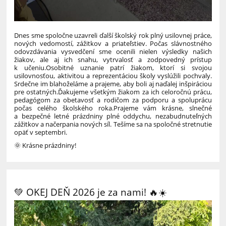
Dnes sme spoločne uzavreli ďalší školský rok plný usilovnej práce,
nových vedomostí, zážitkov a priateľstiev. Počas slávnostného
odovzdávania vysvedčení sme ocenili nielen výsledky našich
žiakov, ale aj ich snahu, vytrvalosť a zodpovedný prístup
k učeniu.
Osobitné uznanie patrí žiakom, ktorí si svojou
usilovnosťou, aktivitou a reprezentáciou školy vyslúžili pochvaly.
Srdečne im blahoželáme a prajeme, aby boli aj naďalej inšpiráciou
pre ostatných.
Ďakujeme všetkým žiakom za ich celoročnú prácu,
pedagógom za obetavosť a rodičom za podporu a spoluprácu
počas celého školského roka.
Prajeme vám krásne, slnečné
a bezpečné letné prázdniny plné oddychu, nezabudnuteľných
zážitkov a načerpania nových síl. Tešíme sa na spoločné stretnutie
opäť v septembri.
🌞 Krásne prázdniny!
💚 OKEJ DEŇ 2026 je za nami! 🔥☀️