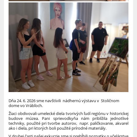
Dňa 24. 6. 2026 sme navštívili nádhernú výstavu v Stoličnom
dome vo Vrábľoch.
Žiaci obdivovali umelecké diela tvorivých ľudí regiónu v historickej
budove múzea. Pani sprievodkyňa nám priblížila jednotlivé
techniky, použité pri tvorbe autorov, napr. paličkovanie, akvarel
ako i diela, pri ktorých boli použité prírodné materiály.
V druhej časti našej exkurzie sme si prehĺbili poznatky o včelárstve