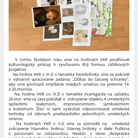
V tomto školskom roku sme na hodinách VKR posilňovali
kulturologický prístup k vyučovaniu RUJ formou zážitkových
projektov.
Na hodine VKR v III.D v tematike Peredvižniky sme sa pokúsili
o výtvarné spracovanie zadania: „Odkaz do časovej schránky“,
aby sme pochopili zmýšľanie mladých umelcov na prelome 19.
a 20.storočia.
Na hodine VKR vo IV.D v tematike Avantgarda na začiatku
20.stor. sme sa zasa pokúšali o zobrazenie objektu 4 umeleckými
spôsobmi- realizmom, impresionizmom, symbolizmom
a kubizmom. Žiaci si sami vyskúšali odpozorované umelecké
techniky od slávnych predstaviteľov jednotlivých umeleckých
smerov.
Na hodinách VKR v II.D sme sa sústredili na umelecké
zobrazenie hlavného hrdinu/ hlavnej hrdinky v diele Puškina
v porovnaní so súčasnosťou. Neskôr, v téme „Rozprávka