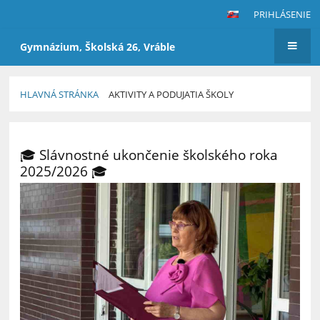
PRIHLÁSENIE
Gymnázium, Školská 26, Vráble
HLAVNÁ STRÁNKA
AKTIVITY A PODUJATIA ŠKOLY
Aktivity
a
🎓 Slávnostné ukončenie školského roka
podujatia
2025/2026 🎓
školy