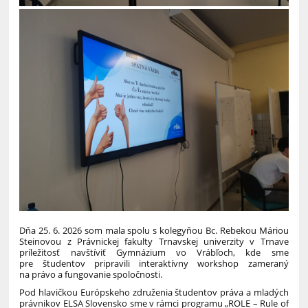
Dňa 25. 6. 2026 som mala spolu s kolegyňou Bc. Rebekou Máriou
Steinovou z Právnickej fakulty Trnavskej univerzity v Trnave
príležitosť navštíviť Gymnázium vo Vrábľoch, kde sme
pre študentov pripravili interaktívny workshop zameraný
na právo a fungovanie spoločnosti.
Pod hlavičkou Európskeho združenia študentov práva a mladých
právnikov ELSA Slovensko sme v rámci programu „ROLE – Rule of