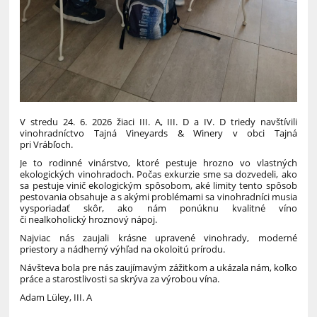
V stredu 24. 6. 2026 žiaci III. A, III. D a IV. D triedy navštívili
vinohradníctvo Tajná Vineyards & Winery v obci Tajná
pri Vrábľoch.
Je to rodinné vinárstvo, ktoré pestuje hrozno vo vlastných
ekologických vinohradoch. Počas exkurzie sme sa dozvedeli, ako
sa pestuje vinič ekologickým spôsobom, aké limity tento spôsob
pestovania obsahuje a s akými problémami sa vinohradníci musia
vysporiadať skôr, ako nám ponúknu kvalitné víno
či nealkoholický hroznový nápoj.
Najviac nás zaujali krásne upravené vinohrady, moderné
priestory a nádherný výhľad na okoloitú prírodu.
Návšteva bola pre nás zaujímavým zážitkom a ukázala nám, koľko
práce a starostlivosti sa skrýva za výrobou vína.
Adam Lüley, III. A