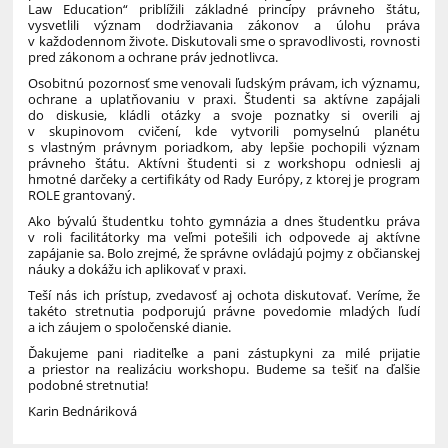
Law Education“ priblížili základné princípy právneho štátu,
vysvetlili význam dodržiavania zákonov a úlohu práva
v každodennom živote. Diskutovali sme o spravodlivosti, rovnosti
pred zákonom a ochrane práv jednotlivca.
Osobitnú pozornosť sme venovali ľudským právam, ich významu,
ochrane a uplatňovaniu v praxi. Študenti sa aktívne zapájali
do diskusie, kládli otázky a svoje poznatky si overili aj
v skupinovom cvičení, kde vytvorili pomyselnú planétu
s vlastným právnym poriadkom, aby lepšie pochopili význam
právneho štátu. Aktívni študenti si z workshopu odniesli aj
hmotné darčeky a certifikáty od Rady Európy, z ktorej je program
ROLE grantovaný.
Ako bývalú študentku tohto gymnázia a dnes študentku práva
v roli facilitátorky ma veľmi potešili ich odpovede aj aktívne
zapájanie sa. Bolo zrejmé, že správne ovládajú pojmy z občianskej
náuky a dokážu ich aplikovať v praxi.
Teší nás ich prístup, zvedavosť aj ochota diskutovať. Veríme, že
takéto stretnutia podporujú právne povedomie mladých ľudí
a ich záujem o spoločenské dianie.
Ďakujeme pani riaditeľke a pani zástupkyni za milé prijatie
a priestor na realizáciu workshopu. Budeme sa tešiť na ďalšie
podobné stretnutia!
Karin Bednáriková