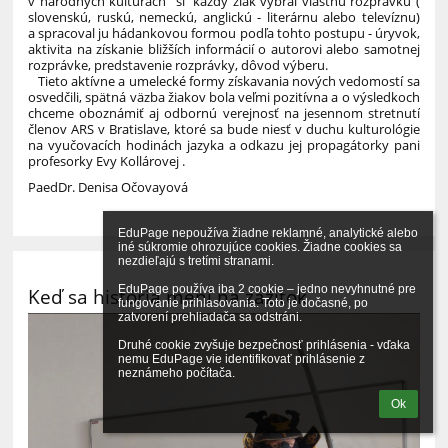
v národných kultúrach“ si každý žiak vybral vlastnú rozprávku (
slovenskú, ruskú, nemeckú, anglickú - literárnu alebo televíznu)
a spracoval ju hádankovou formou podľa tohto postupu - úryvok,
aktivita na získanie bližších informácií o autorovi alebo samotnej
rozprávke, predstavenie rozprávky, dôvod výberu.
Tieto aktívne a umelecké formy získavania nových vedomostí sa
osvedčili, spätná väzba žiakov bola veľmi pozitívna a o výsledkoch
chceme oboznámiť aj odbornú verejnosť na jesennom stretnutí
členov ARS v Bratislave, ktoré sa bude niesť v duchu kulturológie
na vyučovacích hodinách jazyka a odkazu jej propagátorky pani
profesorky Evy Kollárovej .
PaedDr. Denisa Očovayová
EduPage nepoužíva žiadne reklamné, analytické alebo 
iné súkromie ohrozujúce cookies. Žiadne cookies sa 
nezdieľajú s tretími stranami.

EduPage používa iba 2 cookie – jedno nevyhnutné pre 
Keď sa história mení na zážitok
fungovanie prihlasovania. Toto je dočasné, po 
zatvorení prehliadača sa odstráni.

Druhé cookie zvyšuje bezpečnosť prihlásenia - vďaka 
nemu EduPage vie identifikovať prihlásenie z 
neznámeho počítača.
Ok