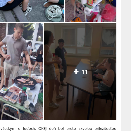
11
ovšetkým o ľuďoch. OKEJ deň bol preto skvelou príležitosťou