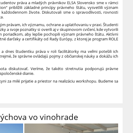
tudentov práva a mladých právnikov ELSA Slovensko sme v rámci
“ priblížili základné princípy právneho štátu, vysvetlili význam
 každodennom živote. Diskutovali sme o spravodlivosti, rovnosti
a.
ým právam, ich významu, ochrane a uplatňovaniu v praxi. Študenti
ázky a svoje poznatky si overili aj v skupinovom cvičení, kde vytvorili
 poriadkom, aby lepšie pochopili význam právneho štátu. Aktívni
tné darčeky a certifikáty od Rady Európy, z ktorej je program ROLE
 dnes študentku práva v roli facilitátorky ma veľmi potešili ich
 zrejmé, že správne ovládajú pojmy z občianskej náuky a dokážu ich
chota diskutovať. Veríme, že takéto stretnutia podporujú právne
spoločenské dianie.
yni za milé prijatie a priestor na realizáciu workshopu. Budeme sa
ýchova vo vinohrade