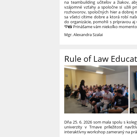
na teambuilding učiteľov a žiakov, aby
vzájomné vzťahy a spoločne si užili pr
rozhovorov, spoločných hier a dobrej ná
sa všetci cítime dobre a ktorá robí n
do organizácie, pomohli s prípravou a
💚
📸 Prinášame vám niekoľko momentov 
Mgr. Alexandra Szalai
Rule of Law Educa
Dňa 25. 6. 2026 som mala spolu s koleg
univerzity v Trnave príležitosť navš
interaktívny workshop zameraný na prá