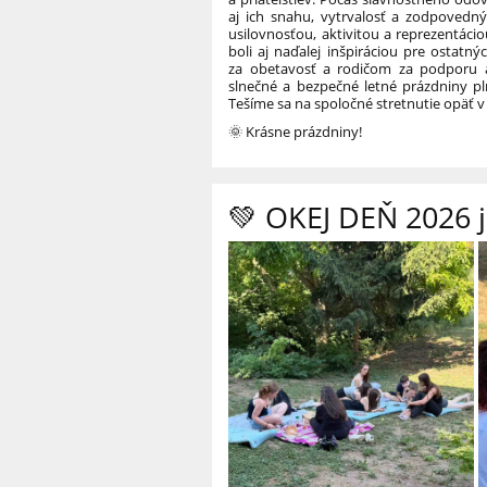
aj ich snahu, vytrvalosť a zodpovedný
usilovnosťou, aktivitou a reprezentáci
boli aj naďalej inšpiráciou pre ostatnýc
za obetavosť a rodičom za podporu a
slnečné a bezpečné letné prázdniny p
Tešíme sa na spoločné stretnutie opäť v
🌞 Krásne prázdniny!
💚 OKEJ DEŇ 2026 j