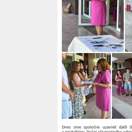
Dnes sme spoločne uzavreli ďalší š
a priateľstiev. Počas slávnostného odov