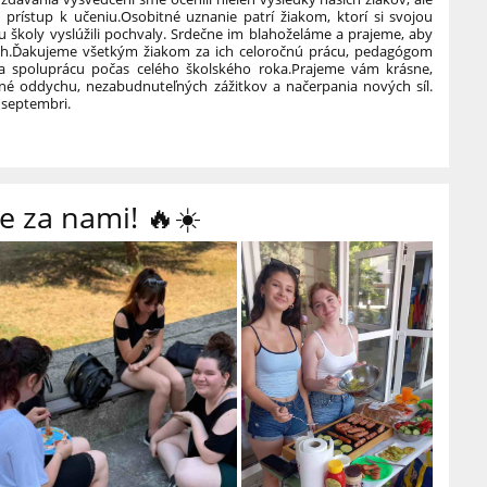
 prístup k učeniu.
Osobitné uznanie patrí žiakom, ktorí si svojou
ou školy vyslúžili pochvaly. Srdečne im blahoželáme a prajeme, aby
h.
Ďakujeme všetkým žiakom za ich celoročnú prácu, pedagógom
 spoluprácu počas celého školského roka.
Prajeme vám krásne,
lné oddychu, nezabudnuteľných zážitkov a načerpania nových síl.
 septembri.
e za nami! 🔥☀️