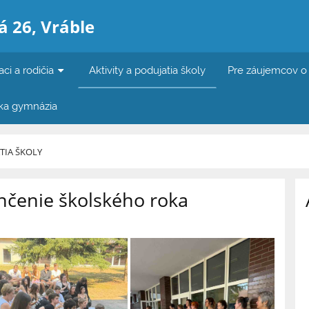
 26, Vráble
aci a rodičia
Aktivity a podujatia školy
Pre záujemcov o
ka gymnázia
ATIA ŠKOLY
nčenie školského roka