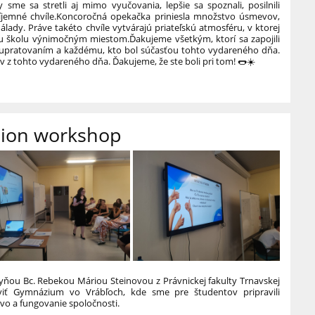
 sme sa stretli aj mimo vyučovania, lepšie sa spoznali, posilnili
íjemné chvíle.
Koncoročná opekačka priniesla množstvo úsmevov,
lady. Práve takéto chvíle vytvárajú priateľskú atmosféru, v ktorej
ašu školu výnimočným miestom.
Ďakujeme všetkým, ktorí sa zapojili
j upratovaním a každému, kto bol súčasťou tohto vydareného dňa.
z tohto vydareného dňa. Ďakujeme, že ste boli pri tom! 🌭☀️
tion workshop
yňou Bc. Rebekou Máriou Steinovou z Právnickej fakulty Trnavskej
tíviť Gymnázium vo Vrábľoch, kde sme pre študentov pripravili
vo a fungovanie spoločnosti.