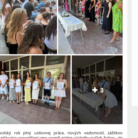
3
kolský rok plný usilovnej práce, nových vedomostí, zážitkov
zdávania vysvedčení sme ocenili nielen výsledky našich žiakov, ale