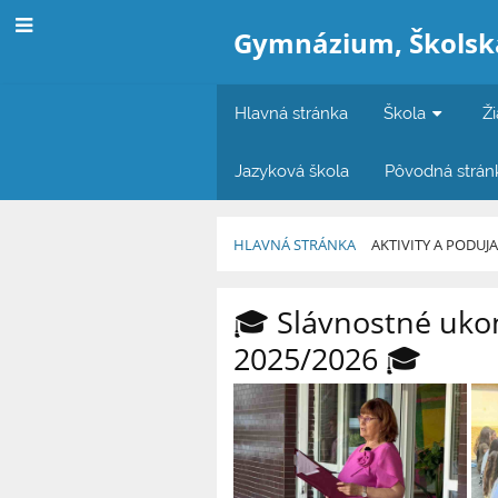
Gymnázium, Školská
Hlavná stránka
Škola
Ži
Jazyková škola
Pôvodná strán
HLAVNÁ STRÁNKA
AKTIVITY A PODUJ
Aktivity
🎓 Slávnostné uko
a
2025/2026 🎓
podujatia
školy