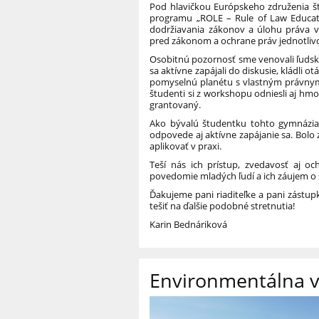
Pod hlavičkou Európskeho združenia š
programu „ROLE – Rule of Law Education
dodržiavania zákonov a úlohu práva v
pred zákonom a ochrane práv jednotlivc
Osobitnú pozornosť sme venovali ľudsk
sa aktívne zapájali do diskusie, kládli ot
pomyselnú planétu s vlastným právnym
študenti si z workshopu odniesli aj hmo
grantovaný.
Ako bývalú študentku tohto gymnázia a
odpovede aj aktívne zapájanie sa. Bolo
aplikovať v praxi.
Teší nás ich prístup, zvedavosť aj o
povedomie mladých ľudí a ich záujem o 
Ďakujeme pani riaditeľke a pani zástupk
tešiť na ďalšie podobné stretnutia!
Karin Bednáriková
Environmentálna v