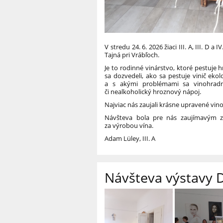
V stredu 24. 6. 2026 žiaci III. A, III. D 
Tajná pri Vrábľoch.
Je to rodinné vinárstvo, ktoré pestuje
sa dozvedeli, ako sa pestuje vinič ek
a s akými problémami sa vinohradn
či nealkoholický hroznový nápoj.
Najviac nás zaujali krásne upravené vi
Návšteva bola pre nás zaujímavým zá
za výrobou vína.
Adam Lüley, III. A
Návšteva výstavy 