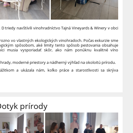
a IV. D triedy navštívili vinohradníctvo Tajná Vineyards & Winery v obci
 hrozno vo vlastných ekologických vinohradoch. Počas exkurzie sme
ologickým spôsobom, aké limity tento spôsob pestovania obsahuje
íci musia vysporiadať skôr, ako nám ponúknu kvalitné víno
nohrady, moderné priestory a nádherný výhľad na okoloitú prírodu.
žitkom a ukázala nám, koľko práce a starostlivosti sa skrýva
Dotyk prírody