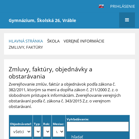
PRIHLÁSENIE
Gymnázium, Školská 26, Vráble
HLAVNÁ STRÁNKA
ŠKOLA
VEREJNÉ INFORMÁCIE
ZMLUVY, FAKTÚRY
Zmluvy,
Zmluvy, faktúry, objednávky a
faktúry
obstarávania
Zverejňovanie zmlúv, faktúr a objednávok podľa zákona č.
382/2011, ktorým sa mení a dopĺňa zákon č. 211/2000 Z. z. o
slobodnom prístupe k informáciám. Zverejňovanie verejných
obstarávaní podľa č. zákona č. 343/2015 Z.z. o verejnom
obstarávaní.
Vyhľadávanie:
Objednávateľ:
Typ:
Rok:
Mesiac: