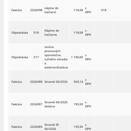
náplne do
s
Faktúra
2026098
118,08
018
tlačiarní
DPH
Náplne do
s
Objednávka
018
118,08
tlačiarne
DPH
revízia
prenosných
spotrebičov,
s
Objednávka
017
1 740,00
ručného náradia
DPH
a
elektroinštalácie
s
Faktúra
2026088
Stravné 06/2026
569,14
DPH
Stravné 06/2026
s
Faktúra
2026087
195,50
dotácia
DPH
Stravné SF
s
Faktúra
2026089
139,30
06/2026
DPH