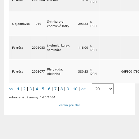
DPH
Skrinka pre
s
Objednávka
016
293,83
chemické látky
DPH
školenia, kurzy,
s
Faktúra
2026083
118,00
semináre
DPH
Plyn, voda,
s
Faktúra
2026077
380,53
06FE00179
elektrina
DPH
<<
|
1
|
2
|
3
|
4
|
5
|
6
|
7
|
8
|
9
|
10
|
>>
zobrazené záznamy: 1-20/1464
verzia pre tlač