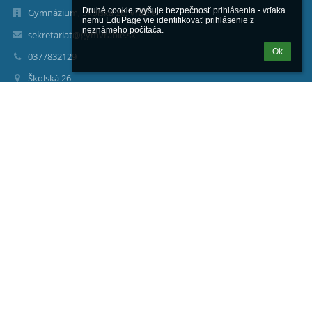
Druhé cookie zvyšuje bezpečnosť prihlásenia - vďaka 
Gymnázium, Školská 26, Vráble
nemu EduPage vie identifikovať prihlásenie z 
neznámeho počítača.
sekretariat@gymvrable.sk
Ok
0377832129
Školská 26
95201 Vráble
Slovakia
maria.basistova@gymvrable.sk
00500780
PaedDr. Eliška Matušková
riaditel@gymvrable.sk
0911 828810
037/ 783 21 30
Bc. Helena Levická
sekretariat@gymvrable.sk
037/ 783 21 29
Prihlásenie
Prihlásiť sa cez EduPage účet