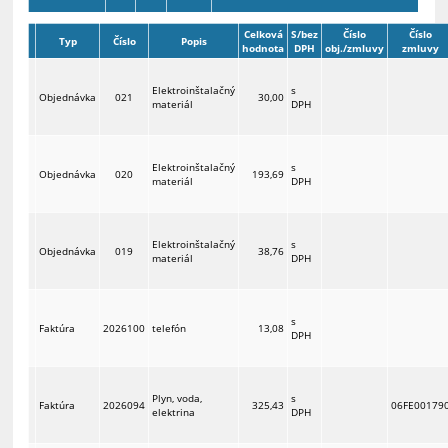
Celková
S/bez
Číslo
Číslo
Typ
Číslo
Popis
hodnota
DPH
obj./zmluvy
zmluvy
Elektroinštalačný
s
Objednávka
021
30,00
materiál
DPH
Elektroinštalačný
s
Objednávka
020
193,69
materiál
DPH
Elektroinštalačný
s
Objednávka
019
38,76
materiál
DPH
s
Faktúra
2026100
telefón
13,08
DPH
Plyn, voda,
s
Faktúra
2026094
325,43
06FE00179
elektrina
DPH