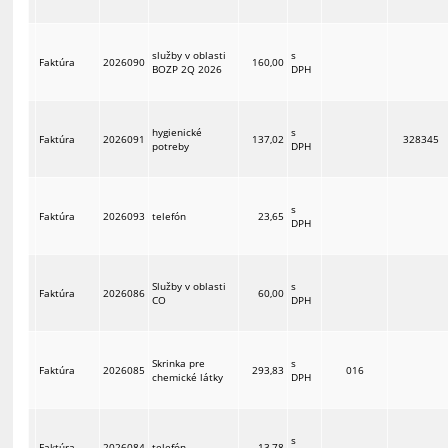
služby v oblasti
s
Faktúra
2026090
160,00
BOZP 2Q 2026
DPH
hygienické
s
Faktúra
2026091
137,02
328345
potreby
DPH
s
Faktúra
2026093
telefón
23,65
DPH
Služby v oblasti
s
Faktúra
2026086
60,00
CO
DPH
Skrinka pre
s
Faktúra
2026085
293,83
016
chemické látky
DPH
s
Faktúra
2026084
telefón
13,78