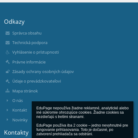
Odkazy
Správca obsahu
Technická podpora
Vyhlásenie o prístupnosti
Právne informácie
Zásady ochrany osobných údajov
Údaje o prevádzkovateľovi
Mapa stránok
O nás
EduPage nepoužíva žiadne reklamné, analytické alebo 
Kontakt
iné súkromie ohrozujúce cookies. Žiadne cookies sa 
nezdieľajú s tretími stranami.

Novinky
EduPage používa iba 2 cookie – jedno nevyhnutné pre 
fungovanie prihlasovania. Toto je dočasné, po 
Kontakty
zatvorení prehliadača sa odstráni.
