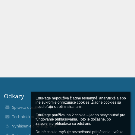
Odkazy
EduPage nepoužíva žiadne reklamné, analytické alebo 
iné súkromie ohrozujúce cookies. Žiadne cookies sa 
Správca obsahu
nezdieľajú s tretími stranami.

EduPage používa iba 2 cookie – jedno nevyhnutné pre 
Technická podpora
fungovanie prihlasovania. Toto je dočasné, po 
zatvorení prehliadača sa odstráni.

Vyhlásenie o prístupnosti
Druhé cookie zvyšuje bezpečnosť prihlásenia - vďaka 