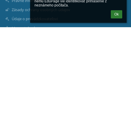
Právne informácie
nemu EduPage vie identifikovať prihlásenie z 
neznámeho počítača.
Zásady ochrany osobných údajov
Ok
Údaje o prevádzkovateľovi
Mapa stránok
O nás
Kontakt
Novinky
Kontakty
Gymnázium, Školská 26, Vráble
sekretariat@gymvrable.sk
0377832129
Školská 26
95201 Vráble
Slovakia
maria.basistova@gymvrable.sk