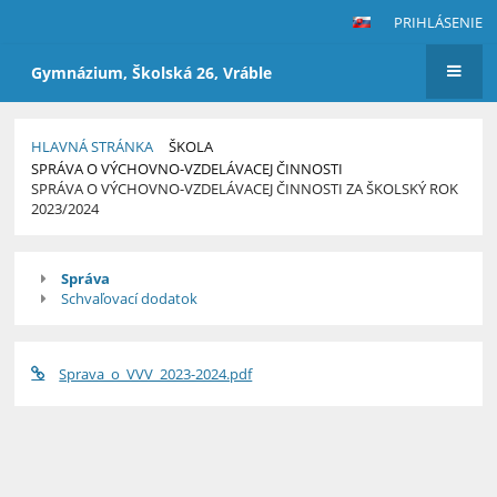
PRIHLÁSENIE
Gymnázium, Školská 26, Vráble
HLAVNÁ STRÁNKA
ŠKOLA
SPRÁVA O VÝCHOVNO-VZDELÁVACEJ ČINNOSTI
SPRÁVA O VÝCHOVNO-VZDELÁVACEJ ČINNOSTI ZA ŠKOLSKÝ ROK
2023/2024
Správa
Správa
o
Schvaľovací dodatok
výchovno-
vzdelávacej
činnosti
Sprava_o_VVV_2023-2024.pdf
za
školský
rok
2023/2024