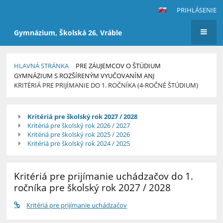
PRIHLÁSENIE
Gymnázium, Školská 26, Vráble
HLAVNÁ STRÁNKA
PRE ZÁUJEMCOV O ŠTÚDIUM
GYMNÁZIUM S ROZŠÍRENÝM VYUČOVANÍM ANJ
KRITÉRIÁ PRE PRIJÍMANIE DO 1. ROČNÍKA (4-ROČNÉ ŠTÚDIUM)
Kritériá
Kritériá pre školský rok 2027 / 2028
pre
Kritériá pre školský rok 2026 / 2027
prijímanie
Kritériá pre školský rok 2025 / 2026
Kritériá pre školský rok 2024 / 2025
do
1.
ročníka
Kritériá pre prijímanie uchádzačov do 1.
(4-
ročníka pre školský rok 2027 / 2028
ročné
Kritériá pre prijímanie uchádzačov
štúdium)