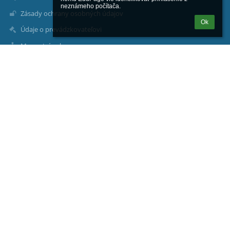
neznámeho počítača.
Zásady ochrany osobných údajov
Ok
Údaje o prevádzkovateľovi
Mapa stránok
O nás
Kontakt
Novinky
Kontakty
Gymnázium, Školská 26, Vráble
sekretariat@gymvrable.sk
0377832129
Školská 26
95201 Vráble
Slovakia
maria.basistova@gymvrable.sk