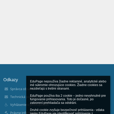
Odkazy
EduPage nepoužíva žiadne reklamné, analytické alebo 
iné súkromie ohrozujúce cookies. Žiadne cookies sa 
Správca obsahu
nezdieľajú s tretími stranami.

EduPage používa iba 2 cookie – jedno nevyhnutné pre 
Technická podpora
fungovanie prihlasovania. Toto je dočasné, po 
zatvorení prehliadača sa odstráni.

Vyhlásenie o prístupnosti
Druhé cookie zvyšuje bezpečnosť prihlásenia - vďaka 
Právne informácie
nemu EduPage vie identifikovať prihlásenie z 